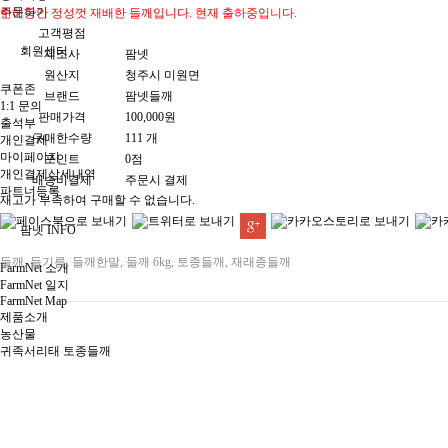
주문하기
한해동안 정성껏 재배한 들깨입니다. 현재 출하중입니다.
고객평점
회원센터
제조사
팜넷
원산지
청주시 미원면
쿠폰존
브랜드
팜넷들깨
1:1 문의
판매가격
100,000원
출석부
구매한수량
111 개
개인결제
마이페이지
포인트
0점
개인결제상세내역
배송비결제
주문시 결제
파트너등록
재고가 부족하여 구매할 수 없습니다.
팜넷 INFO
들깨
,
들기름
,
들깨한말
,
들깨 6kg
,
토종들깨
,
재래종들깨
FarmNet 소개
FarmNet 일지
FarmNet Map
제품소개
농산물
귀족서리태 토종들깨