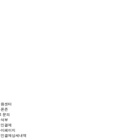
회원센터
쿠폰존
:1 문의
출석부
개인결제
마이페이지
개인결제상세내역