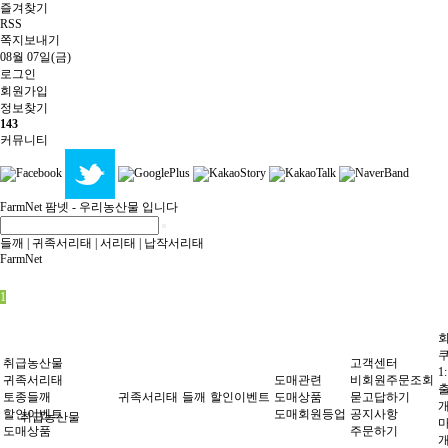
즐겨찾기
RSS
쪽지보내기
08월 07일(금)
로그인
회원
가입
정보찾기
143
커뮤니티
FarmNet
팜넷 - 우리농산물 입니다
들깨
|
귀족서리태
|
서리태
|
납작서리태
FarmNet
1
취급농산물
고객센터
1
귀족서리태
도매관련
비회원주문조회
토종들깨
귀족서리태
들깨
할인이벤트
도매상품
묻고답하기
할인이벤트
도매회원등업
공지사항
취급농산물
도매상품
주문하기