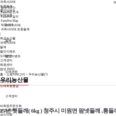
귀족서리태
토종들깨
팜넷 INFO
할인이벤트
FarmNet 소개
도매상품
FarmNet 일지
FarmNet Map
제품소개
귀족서리태
귀족서리태 토종들깨
취급농산물
들깨
귀족서리태
들깨
할인이벤트
도매관련
할인이벤트
고객센터
회원센터
팜넷 INFO
도매관련
홈 >
쇼핑카테고리
>
우리농산물(7)
우리농산물
도매상품
도매회원등업
고객센터
비회원주문조회
25년 햇들깨( 6kg ) 청주시 미원면 팜넷들깨 ,통
묻고답하기
공지사항